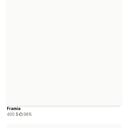
Framia
400 $
98%