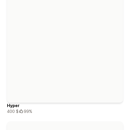
Hyper
400 $
99%