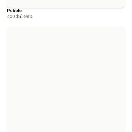
Pebble
400 $
98%