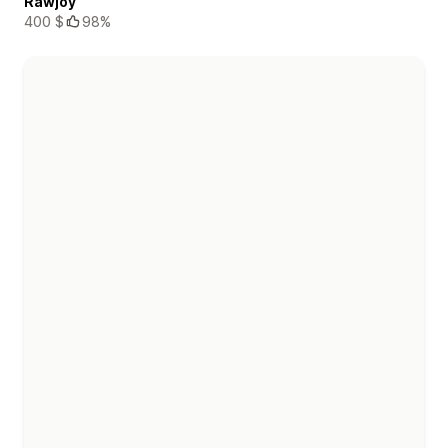
Rawjoy
400 $
98%