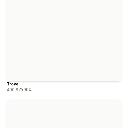
Trove
400 $
99%