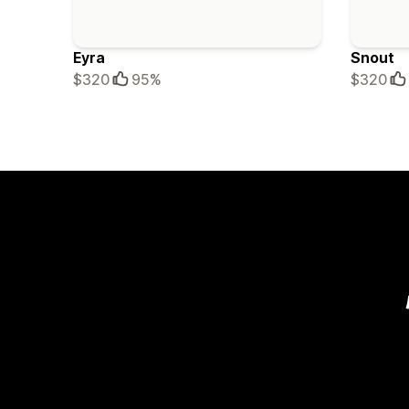
Eyra
Snout
$320
95%
$320