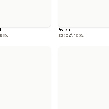
d
Avera
96%
$320
100%