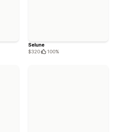
Selune
$320
100%