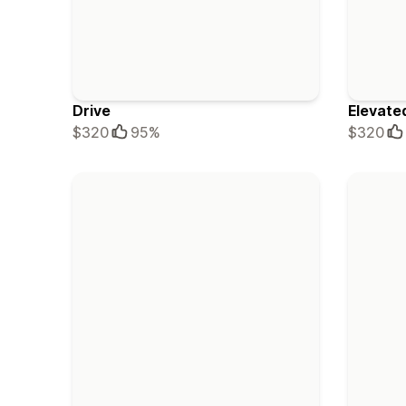
Drive
Elevate
$320
95%
$320