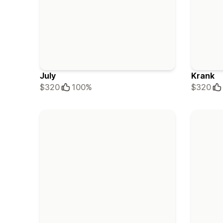
July
Krank
$320
100%
$320