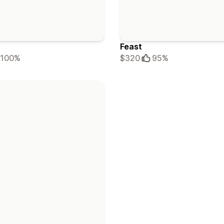
Feast
100%
$320
95%