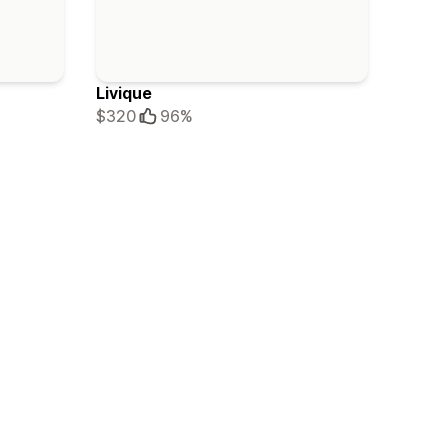
Livique
$320
96%