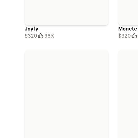
Joyfy
Monete
$320
96%
$320