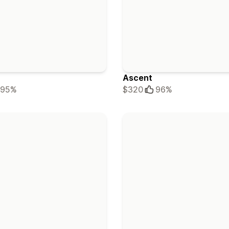
Ascent
95%
$320
96%