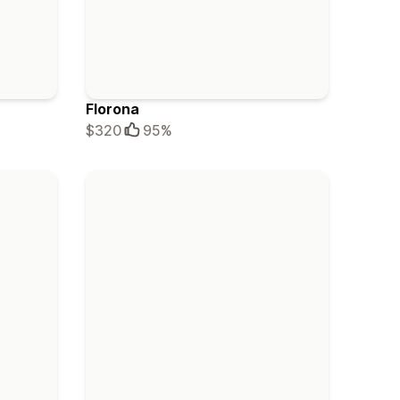
Florona
$320
95%