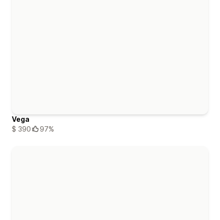
Vega
$ 390
97%