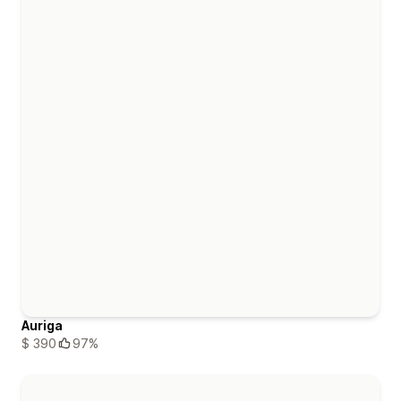
Auriga
$ 390
97%