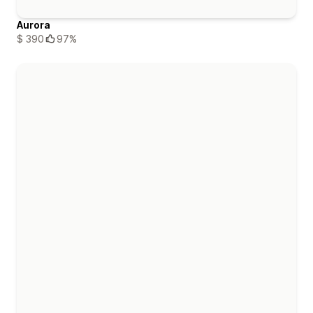
Aurora
$ 390
97%