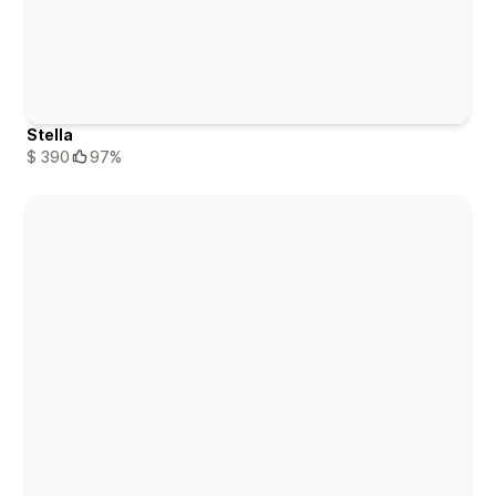
Stella
$ 390
97%