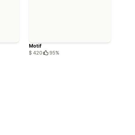
Motif
$ 420
95%