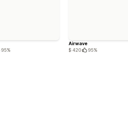
Airwave
95%
$ 420
95%