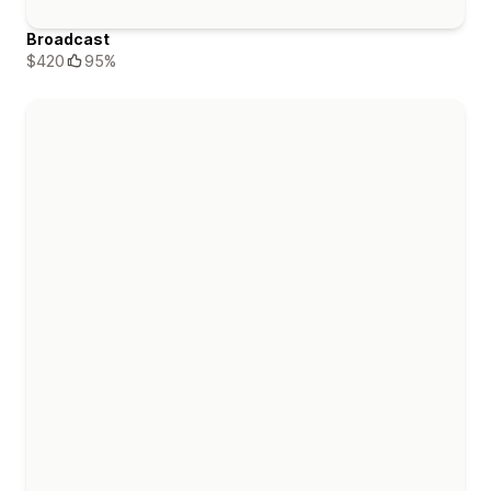
Broadcast
$420
95%