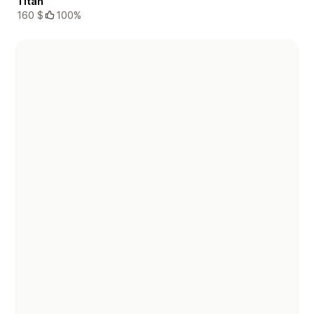
Titan
160 $
100%