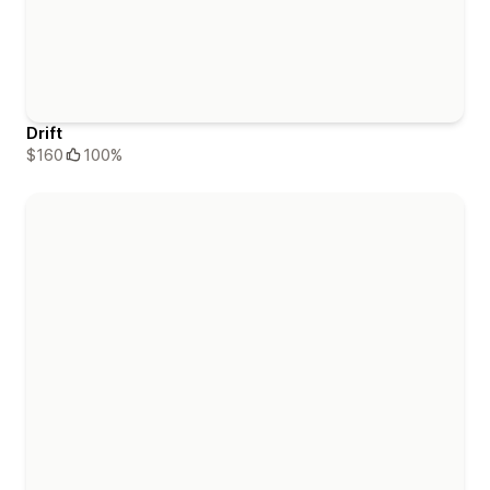
Drift
$160
100%