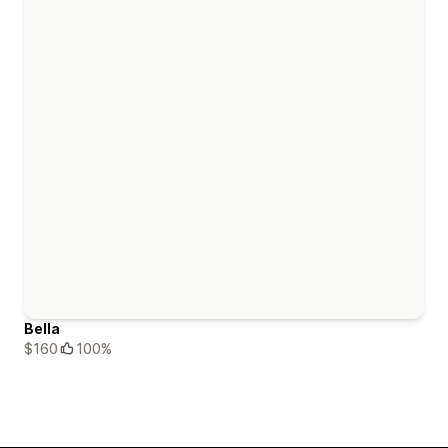
Bella
$160
100%