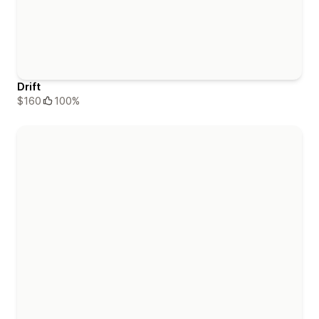
Drift
$160
100%