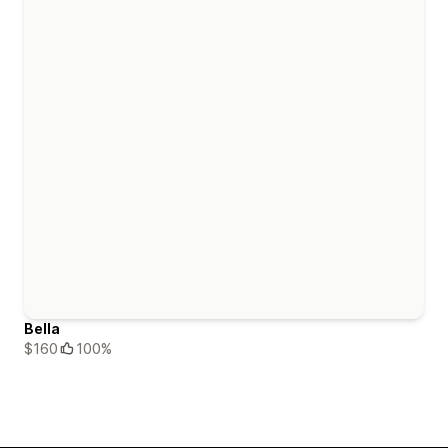
Bella
$160
100%