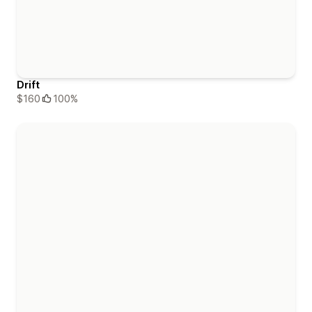
Drift
$160
100%