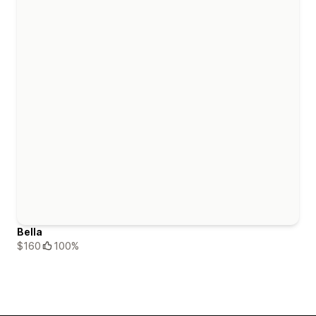
Bella
$160
100%