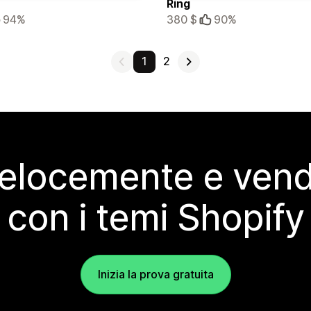
Ring
94%
380 $
90%
1
2
elocemente e vendi
con i temi Shopify
Inizia la prova gratuita