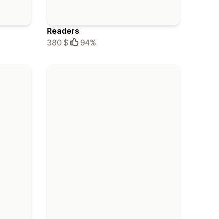
Readers
380 $
94%