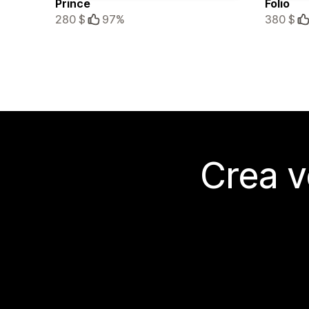
Prince
Folio
280 $
97%
380 $
Crea v