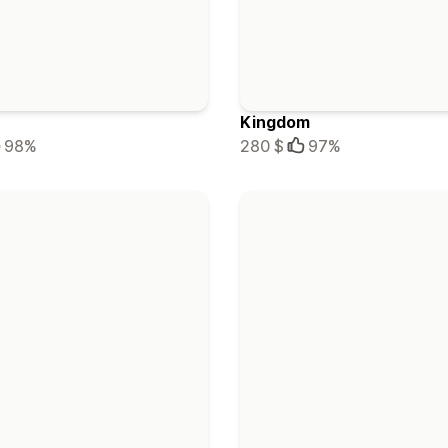
Kingdom
98%
280 $
97%