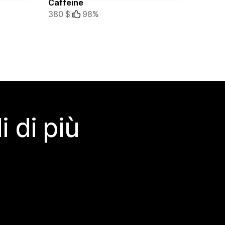
Caffeine
380 $
98%
 di più