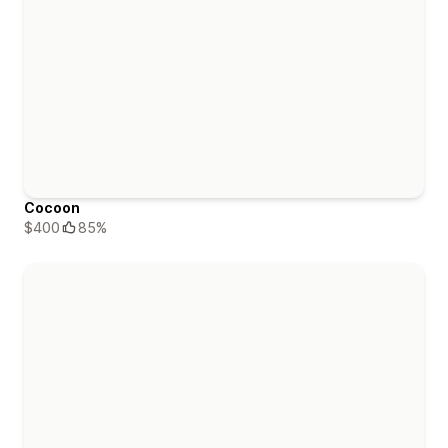
Cocoon
$400
85%