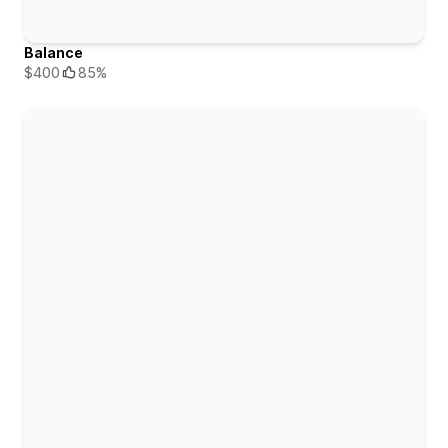
Balance
$400
85%