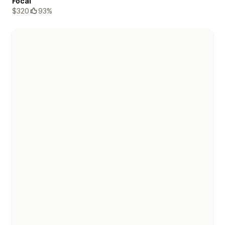
Focal
$320
93%