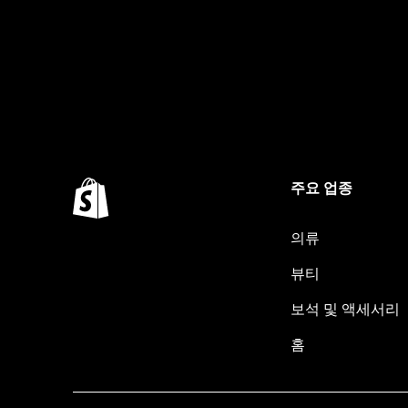
주요 업종
의류
뷰티
보석 및 액세서리
홈