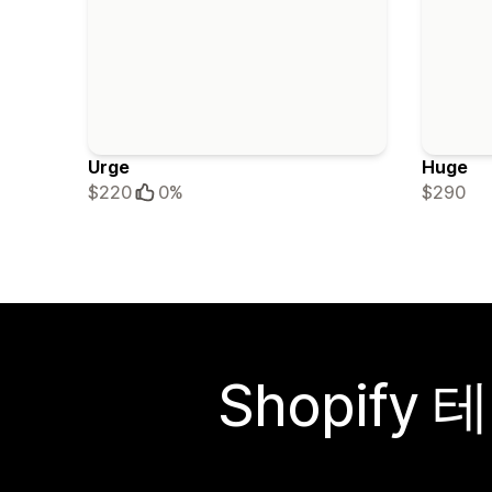
Urge
Huge
$290
$220
0%
Shopif