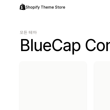
Shopify Theme Store
모든 테마
BlueCap C