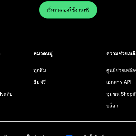
เริ่มทดลองใช้งานฟรี
ำ
หมวดหมู่
ความช่วยเหลื
ทุกธีม
ศูนย์ช่วยเหลื
ธีมฟรี
เอกสาร API
ประดับ
ชุมชน Shopif
บล็อก