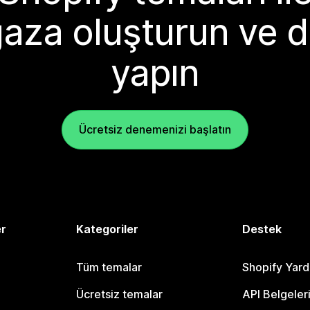
aza oluşturun ve d
yapın
Ücretsiz denemenizi başlatın
er
Kategoriler
Destek
Tüm temalar
Shopify Yar
Ücretsiz temalar
API Belgeler