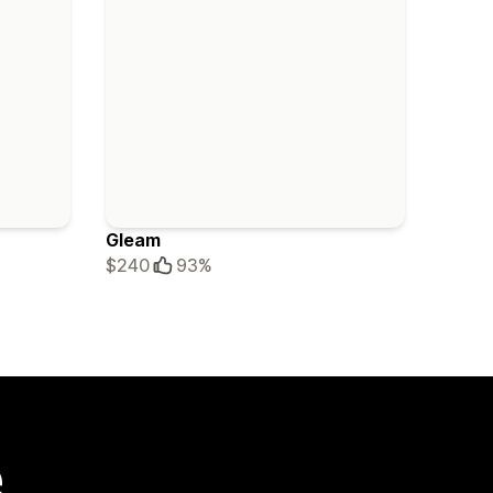
Gleam
$240
93%
e