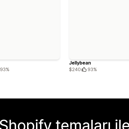
Jellybean
93%
$240
93%
Shopify temaları il