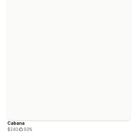
Cabana
$240
93%