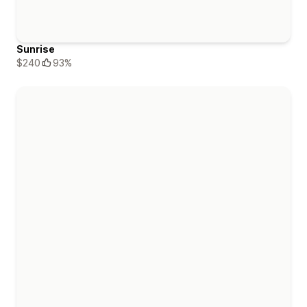
Sunrise
$240
93%