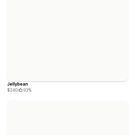
Jellybean
$240
93%