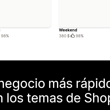
g
Weekend
98%
380 $
98%
 negocio más rápi
 los temas de Sho