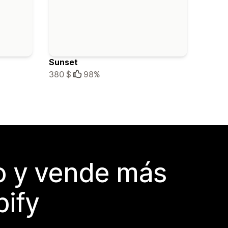
Sunset
380 $
98%
do y vende más
pify