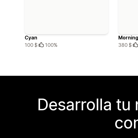
Cyan
Mornin
100 $
100%
380 $
Desarrolla tu
con