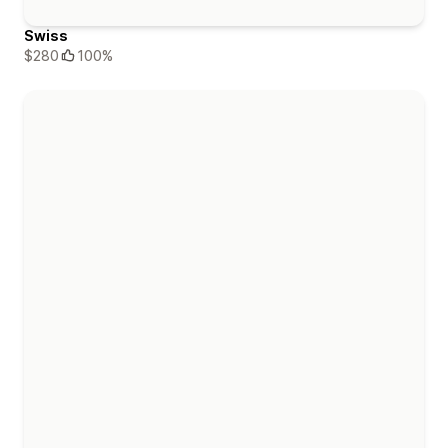
Swiss
$280
100%