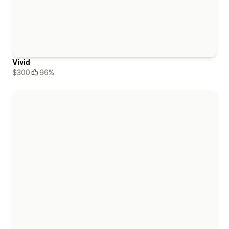
Vivid
$300
96%