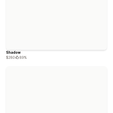
Shadow
$280
89%