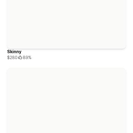
Skinny
$280
89%