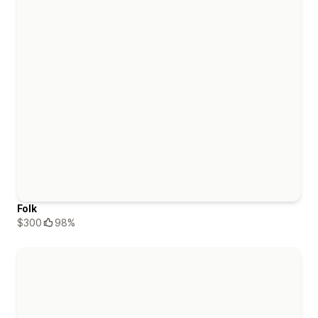
Folk
$300
98%