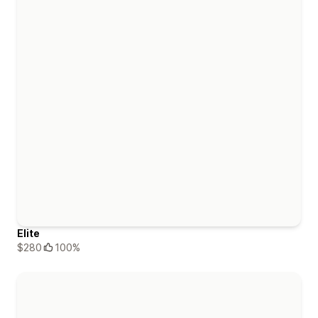
Elite
$280
100%