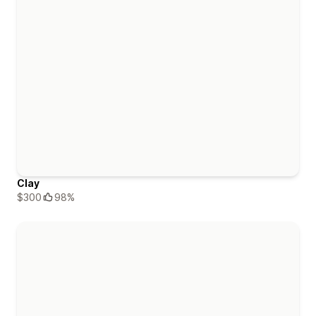
Clay
$300
98%