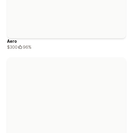
Aero
$300
96%