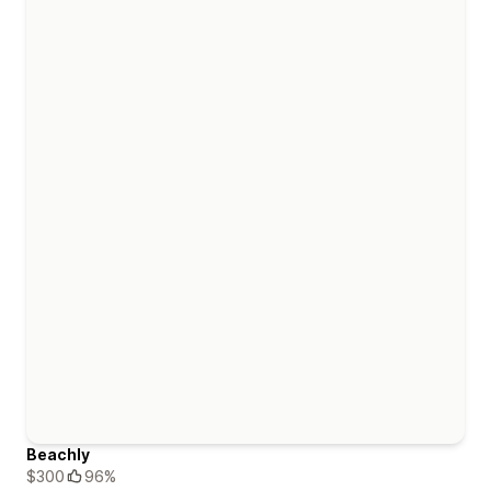
Beachly
$300
96%