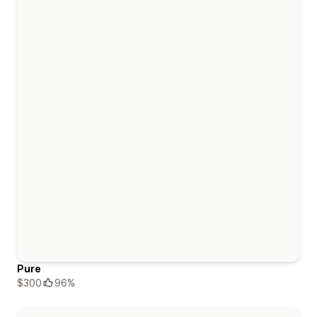
Pure
$300
96%