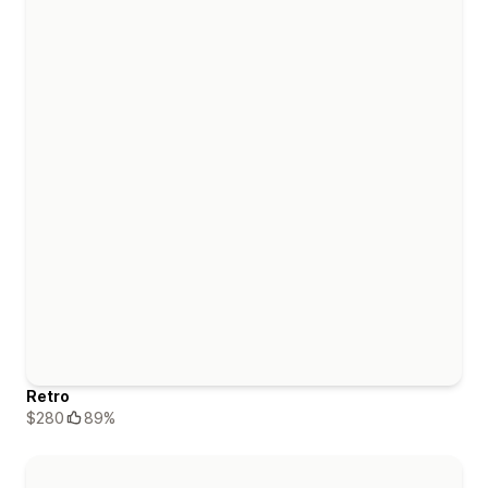
Retro
$280
89%