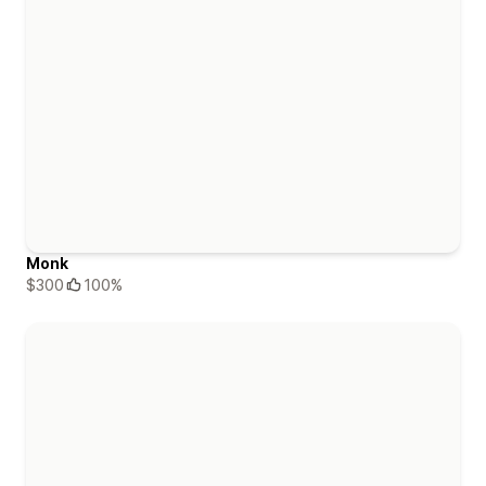
Monk
$300
100%