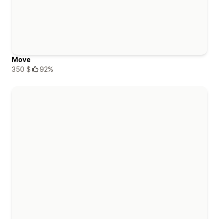
Move
350 $
92%