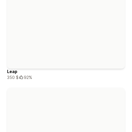
Leap
350 $
92%