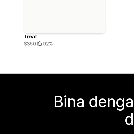
Treat
$350
92%
Bina denga
d