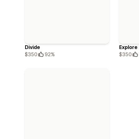
Divide
Explore
$350
92%
$350