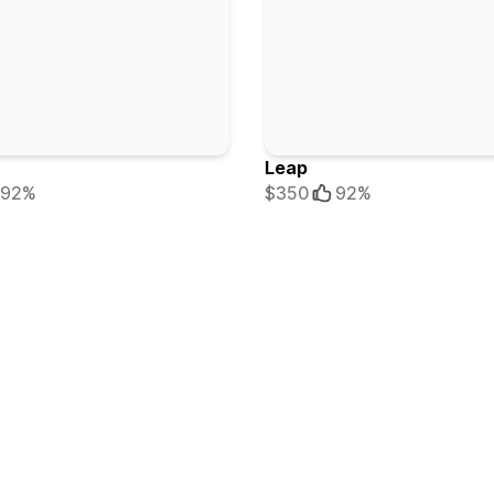
Leap
92%
$350
92%