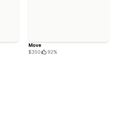
Move
$350
92%