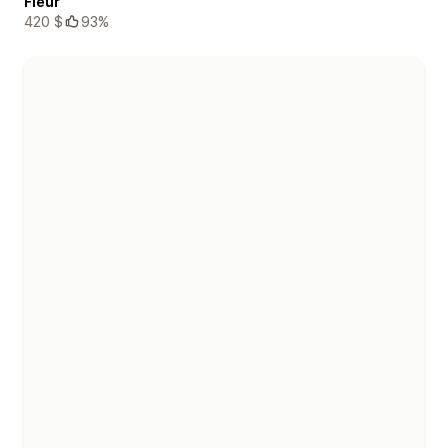
Fleur
420 $
93%