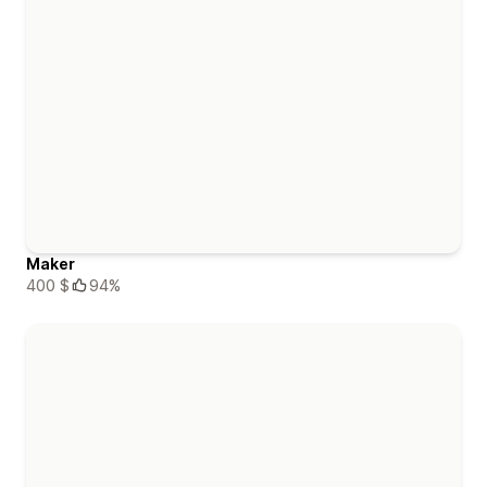
Maker
400 $
94%