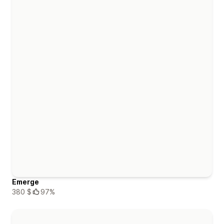
Emerge
380 $
97%