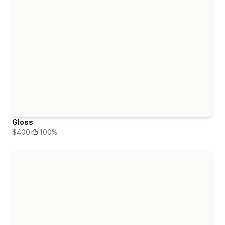
Gloss
$400
100%