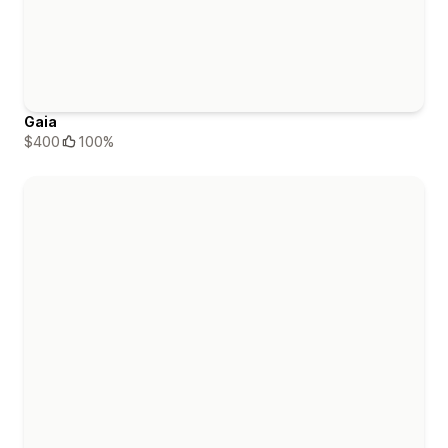
Gaia
$400
100%