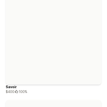
Savoir
$400
100%