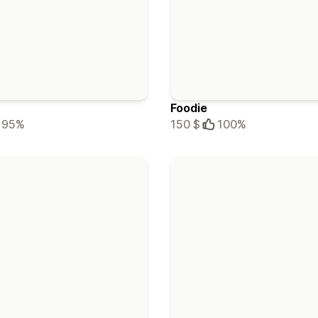
Foodie
95%
150 $
100%