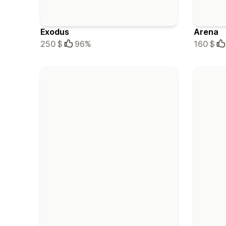
Exodus
Arena
250 $
96%
160 $