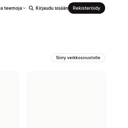
aa teemoja
Kirjaudu sisään
Rekisteröidy
Siirry verkkosivustolle