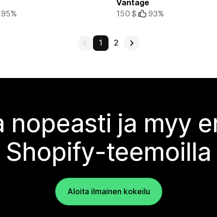
Vantage
95%
150 $
93%
1
2
 nopeasti ja myy
Shopify-teemoilla
Aloita ilmainen kokeilu