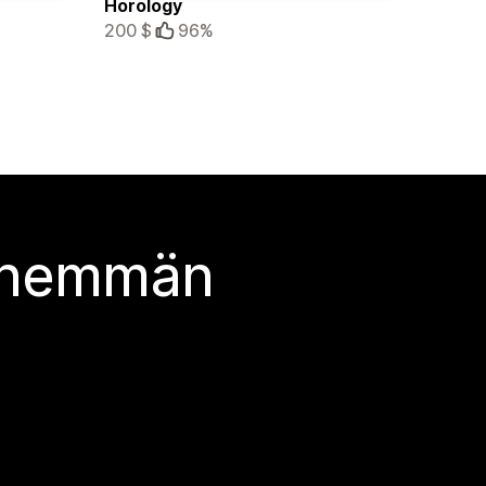
Horology
200 $
96%
 enemmän