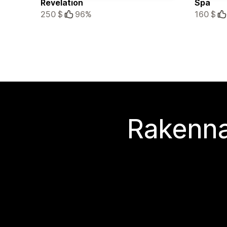
Revelation
Spa
250 $
96%
160 $
Rakenna