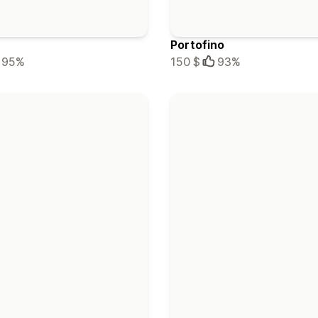
Portofino
95%
150 $
93%