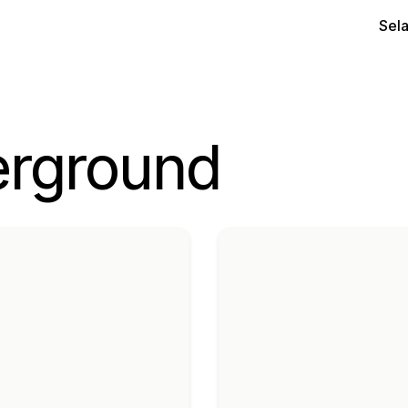
Sel
erground