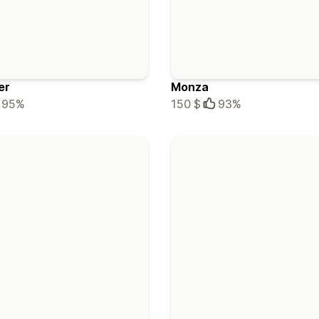
er
Monza
95%
150 $
93%