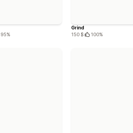
Grind
95%
150 $
100%