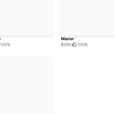
e
Manor
100%
$280
100%