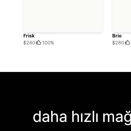
Frisk
Brio
$280
100%
$280
daha hızlı mağ