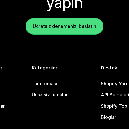
yapın
Ücretsiz denemenizi başlatın
er
Kategoriler
Destek
Tüm temalar
Shopify Yar
Ücretsiz temalar
API Belgeler
lar
Shopify Topl
Bloglar