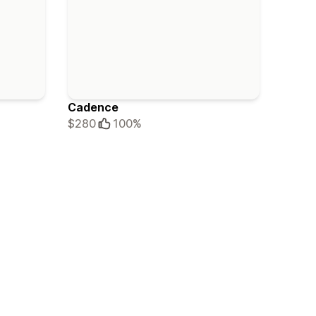
Cadence
$280
100%