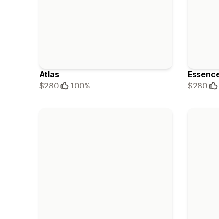
Atlas
Essenc
$280
100%
$280