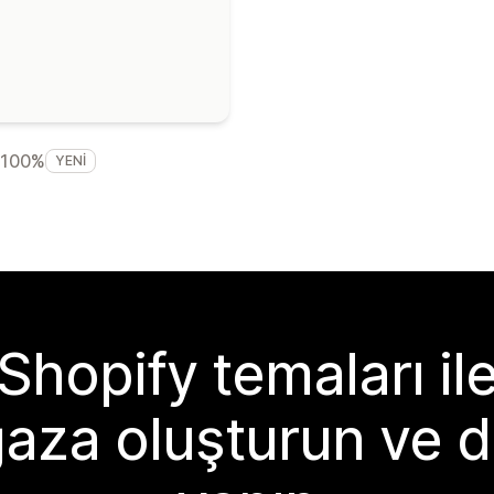
100%
YENI
Shopify temaları il
aza oluşturun ve d