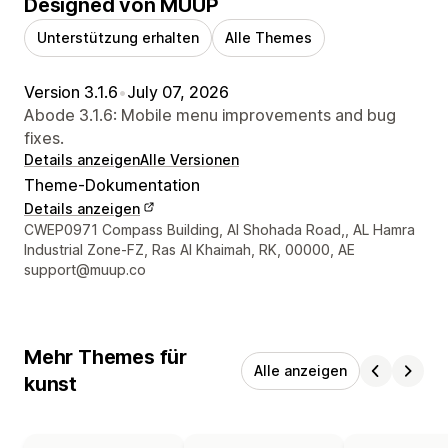
Designed von MUUP
Unterstützung erhalten
Alle Themes
Version 3.1.6
•
July 07, 2026
Abode 3.1.6: Mobile menu improvements and bug
fixes.
Details anzeigen
Alle Versionen
Theme-Dokumentation
Details anzeigen
Designer-Kontaktdaten
CWEP0971 Compass Building, Al Shohada Road,, AL Hamra
Industrial Zone-FZ, Ras Al Khaimah, RK, 00000, AE
support@muup.co
Mehr Themes für
Alle anzeigen
kunst