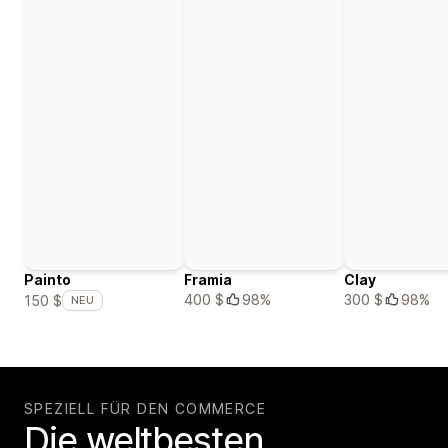
Painto
Framia
Clay
400 $
98%
300 $
98%
150 $
NEU
SPEZIELL FÜR DEN COMMERCE
Die weltbesten