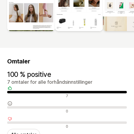
Omtaler
100 % positive
7 omtaler for alle forhåndsinnstillinger
Positive omtaler
7
Nøytrale omtaler
0
Negative omtaler
0