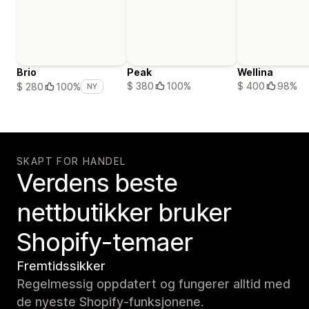
Brio
Peak
Wellina
$ 380
100%
$ 400
98%
$ 280
100%
NY
SKAPT FOR HANDEL
Verdens beste
nettbutikker bruker
Shopify-temaer
Fremtidssikker
Regelmessig oppdatert og fungerer alltid med
de nyeste Shopify-funksjonene.