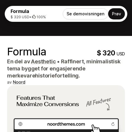
Formula
Se demovisningen
Prøv
$ 320 USD
•
100%
Formula
$ 320
USD
En del av
Aesthetic
•
Raffinert, minimalistisk
tema bygget for engasjerende
merkevarehistoriefortelling.
av
Noord