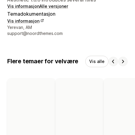
Vis informasjon
Alle versjoner
Temadokumentasjon
Vis informasjon
Designerens kontaktinfo
Yerevan, AM
support@noordthemes.com
Flere temaer for velvære
Vis alle