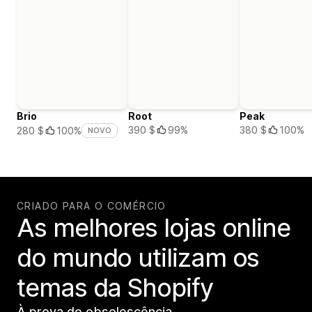
Brio
Root
Peak
390 $
99%
380 $
100%
280 $
100%
NOVO
CRIADO PARA O COMÉRCIO
As melhores lojas online
do mundo utilizam os
temas da Shopify
À prova de obsolescência