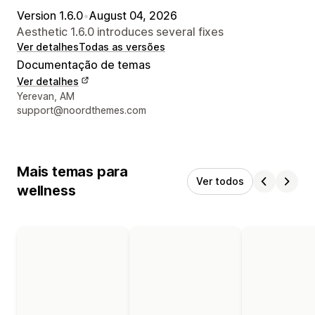
Version 1.6.0
•
August 04, 2026
Aesthetic 1.6.0 introduces several fixes
Ver detalhes
Todas as versões
Documentação de temas
Ver detalhes
Detalhes de contacto do designer
Yerevan, AM
support@noordthemes.com
Mais temas para
Ver todos
wellness