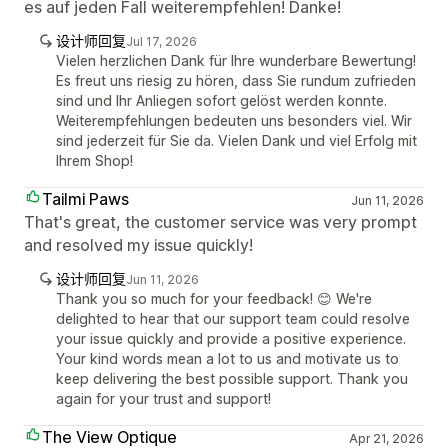
es auf jeden Fall weiterempfehlen! Danke!
设计师回复
Jul 17, 2026
Vielen herzlichen Dank für Ihre wunderbare Bewertung!
Es freut uns riesig zu hören, dass Sie rundum zufrieden
sind und Ihr Anliegen sofort gelöst werden konnte.
Weiterempfehlungen bedeuten uns besonders viel. Wir
sind jederzeit für Sie da. Vielen Dank und viel Erfolg mit
Ihrem Shop!
Tailmi Paws
Jun 11, 2026
That's great, the customer service was very prompt
and resolved my issue quickly!
设计师回复
Jun 11, 2026
Thank you so much for your feedback! 😊 We're
delighted to hear that our support team could resolve
your issue quickly and provide a positive experience.
Your kind words mean a lot to us and motivate us to
keep delivering the best possible support. Thank you
again for your trust and support!
The View Optique
Apr 21, 2026