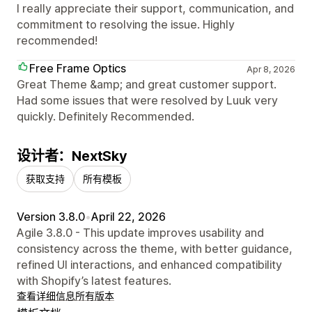
I really appreciate their support, communication, and
commitment to resolving the issue. Highly
recommended!
Free Frame Optics
Apr 8, 2026
Great Theme &amp; and great customer support.
Had some issues that were resolved by Luuk very
quickly. Definitely Recommended.
设计者：NextSky
获取支持
所有模板
Version 3.8.0
•
April 22, 2026
Agile 3.8.0 - This update improves usability and
consistency across the theme, with better guidance,
refined UI interactions, and enhanced compatibility
with Shopify’s latest features.
查看详细信息
所有版本