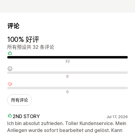
评论
100% 好评
所有预设共 32 条评论
好评
32
中评
0
差评
0
所有评论
2ND STORY
Jul 17, 2026
Ich bin absolut zufrieden. Toller Kundenservice. Mein
Anliegen wurde sofort bearbeitet und gelöst. Kann