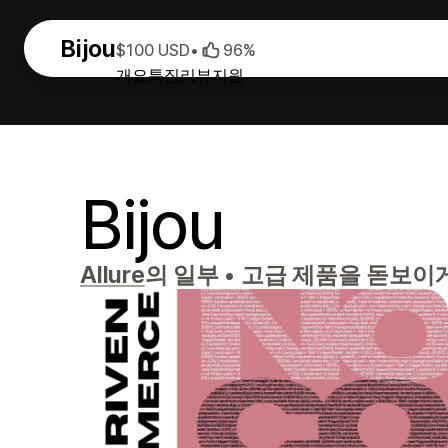
Bijou
$100 USD
•
96%
개요
특징
리뷰
지원
Bijou
Allure
의 일부
•
고급 제품을 돋보이게