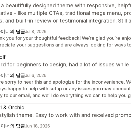
s a beautifully designed theme with responsive, hel
native - like multiple CTAs, traditional mega menu, p
s, and built‑in review or testimonial integration. Still
이너의 답글
Jul 8, 2026
nk you for your thoughtful feedback! We’re glad you’re enjo
reciate your suggestions and are always looking for ways t
olf
rd for beginners to design, had a lot of issues while
이너의 답글
Jul 6, 2026
re sorry to hear this and apologize for the inconvenience. 
ays happy to help with setup or any issues you may encounte
y to our email, and we’ll do everything we can to help you g
l & Orchid
 stylish theme. Easy to work with and received prom
이너의 답글
Jun 18, 2026