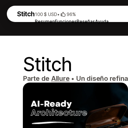
Stitch
100 $ USD
•
96%
Resumen
Funciones
Reseñas
Ayuda
Stitch
Parte de
Allure
•
Un diseño refinad