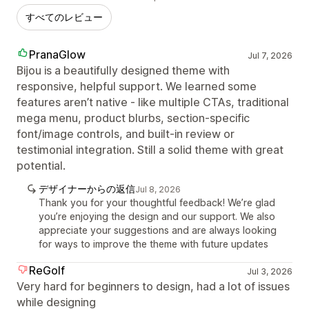
すべてのレビュー
PranaGlow
Jul 7, 2026
Bijou is a beautifully designed theme with
responsive, helpful support. We learned some
features aren’t native - like multiple CTAs, traditional
mega menu, product blurbs, section‑specific
font/image controls, and built‑in review or
testimonial integration. Still a solid theme with great
potential.
デザイナーからの返信
Jul 8, 2026
Thank you for your thoughtful feedback! We’re glad
you’re enjoying the design and our support. We also
appreciate your suggestions and are always looking
for ways to improve the theme with future updates
ReGolf
Jul 3, 2026
Very hard for beginners to design, had a lot of issues
while designing