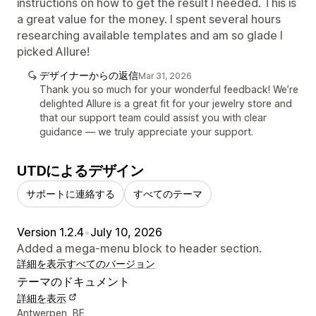
instructions on how to get the result I needed. This is
a great value for the money. I spent several hours
researching available templates and am so glade I
picked Allure!
デザイナーからの返信
Mar 31, 2026
Thank you so much for your wonderful feedback! We’re
delighted Allure is a great fit for your jewelry store and
that our support team could assist you with clear
guidance — we truly appreciate your support.
UTDによるデザイン
サポートに連絡する
すべてのテーマ
Version 1.2.4
•
July 10, 2026
Added a mega-menu block to header section.
詳細を表示
すべてのバージョン
テーマのドキュメント
詳細を表示
デザイナーの連絡先情報
Antwerpen, BE