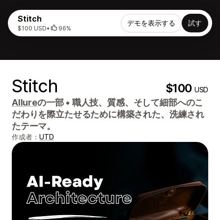
Stitch
デモを表示する
試す
$100 USD
•
96%
Stitch
$100
USD
Allure
の一部
•
職人技、質感、そして細部へのこ
だわりを際立たせるために構築された、洗練され
たテーマ。
作成者：
UTD