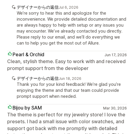
デザイナーからの返信
Jul 6, 2026
We’re sorry to hear this and apologize for the
inconvenience. We provide detailed documentation and
are always happy to help with setup or any issues you
may encounter. We’ve already contacted you directly.
Please reply to our email, and we’ll do everything we
can to help you get the most out of Allure.
Pearl & Orchid
Jun 17, 2026
Clean, stylish theme. Easy to work with and received
prompt support from the developer
デザイナーからの返信
Jun 18, 2026
Thank you for your kind feedback! We’re glad you’re
enjoying the theme and that our team could provide
prompt support when needed.
Bijou by SAM
Mar 30, 2026
The theme is perfect for my jewelry store! I love the
presets. I had a small issue with color swatches, and
support got back with me promptly with detailed