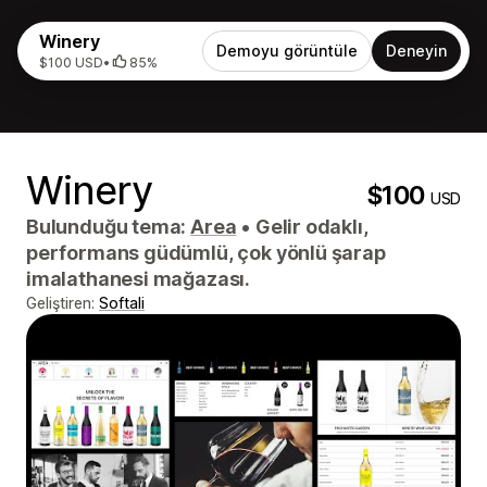
Winery
Demoyu görüntüle
Deneyin
$100 USD
•
85%
Winery
$100
USD
Bulunduğu tema:
Area
•
Gelir odaklı,
performans güdümlü, çok yönlü şarap
imalathanesi mağazası.
Geliştiren:
Softali