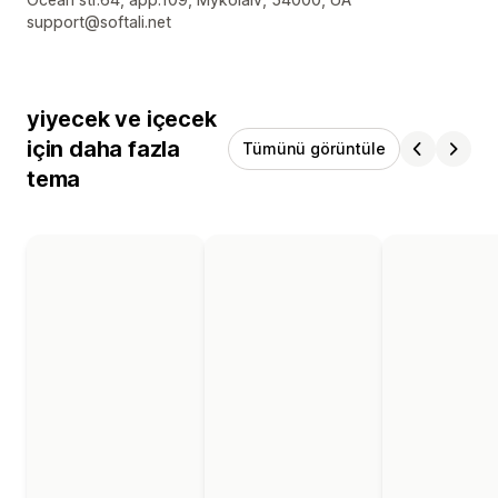
Tasarımcı iletişim bilgileri
support@softali.net
yiyecek ve içecek
için daha fazla
Tümünü görüntüle
tema