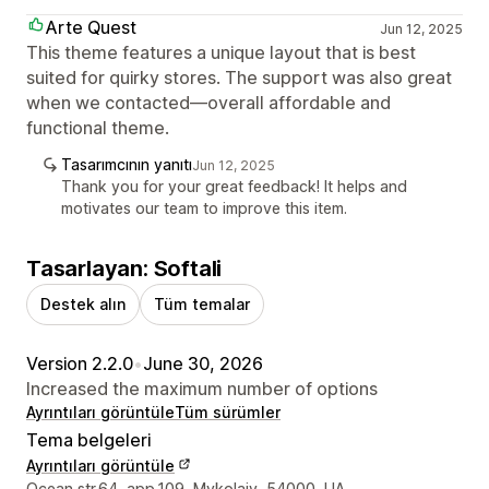
Arte Quest
Jun 12, 2025
This theme features a unique layout that is best
suited for quirky stores. The support was also great
when we contacted—overall affordable and
functional theme.
Tasarımcının yanıtı
Jun 12, 2025
Thank you for your great feedback! It helps and
motivates our team to improve this item.
Tasarlayan: Softali
Destek alın
Tüm temalar
Version 2.2.0
•
June 30, 2026
Increased the maximum number of options
Ayrıntıları görüntüle
Tüm sürümler
Tema belgeleri
Ayrıntıları görüntüle
Ocean str.64, app.109, Mykolaiv, 54000, UA