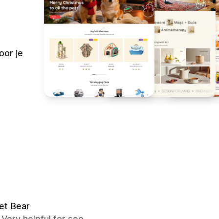
oor je
et Bear
t, Very helpful for seo