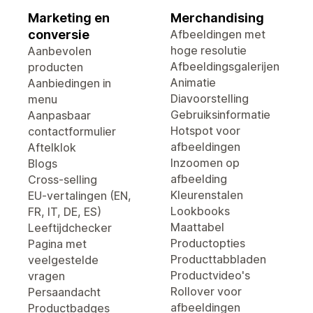
Marketing en
Merchandising
conversie
Afbeeldingen met
hoge resolutie
Aanbevolen
Afbeeldingsgalerijen
producten
Animatie
Aanbiedingen in
Diavoorstelling
menu
Gebruiksinformatie
Aanpasbaar
Hotspot voor
contactformulier
afbeeldingen
Aftelklok
Inzoomen op
Blogs
afbeelding
Cross-selling
Kleurenstalen
EU-vertalingen (EN,
Lookbooks
FR, IT, DE, ES)
Maattabel
Leeftijdchecker
Productopties
Pagina met
Producttabbladen
veelgestelde
Productvideo's
vragen
Rollover voor
Persaandacht
afbeeldingen
Productbadges