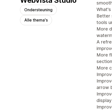
Webvista Studio
smooth
What's
Ondersteuning
Better
Alle thema's
tools u
More de
waterm
A refre
improv
More fl
section
More ca
Impro
Improve
arrow 
Improv
display
Improve