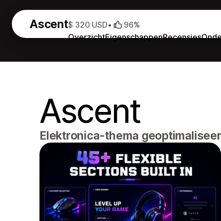
Ascent
$ 320 USD
•
96%
Overzicht
Eigenschappen
Recensies
Onde
Ascent
Elektronica-thema geoptimaliseer