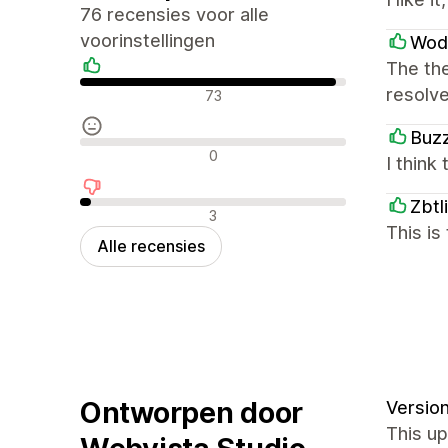
76 recensies voor alle
voorinstellingen
Wod
The the
Positieve recensies
resolve
73
Buz
Neutrale recensies
0
I think 
Zbtl
Negatieve recensies
3
This i
Alle recensies
Ontworpen door
Version
This up