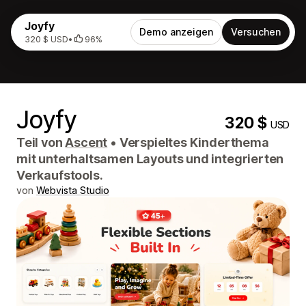
Joyfy
Demo anzeigen
Versuchen
320 $ USD
•
96%
Joyfy
320 $
USD
Teil von
Ascent
•
Verspieltes Kinderthema
mit unterhaltsamen Layouts und integrierten
Verkaufstools.
von
Webvista Studio