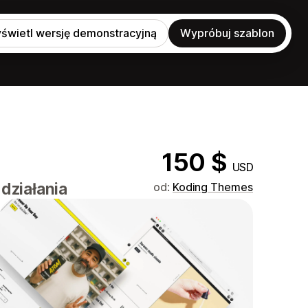
świetl wersję demonstracyjną
Wypróbuj szablon
150 $
USD
działania
od:
Koding Themes