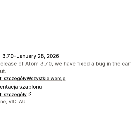
 3.7.0
•
January 28, 2026
 release of Atom 3.7.0, we have fixed a bug in the car
ut.
l szczegóły
Wszystkie wersje
ntacja szablonu
l szczegóły
ntaktowe projektanta
ne, VIC, AU