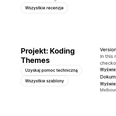
Wszystkie recenzje
Projekt: Koding
Version
In this
Themes
checko
Wyświet
Uzyskaj pomoc techniczną
Dokume
Wszystkie szablony
Wyświet
Dane ko
Melbour