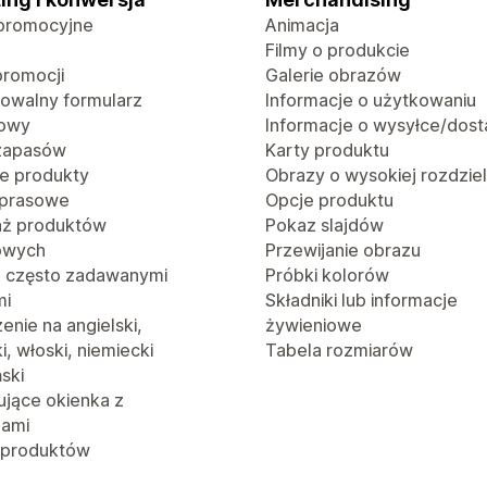
promocyjne
Animacja
Filmy o produkcie
promocji
Galerie obrazów
rowalny formularz
Informacje o użytkowaniu
towy
Informacje o wysyłce/dost
 zapasów
Karty produktu
e produkty
Obrazy o wysokiej rozdzie
 prasowe
Opcje produktu
aż produktów
Pokaz slajdów
owych
Przewijanie obrazu
z często zadawanymi
Próbki kolorów
mi
Składniki lub informacje
nie na angielski,
żywieniowe
i, włoski, niemiecki
Tabela rozmiarów
ński
jące okienka z
jami
 produktów