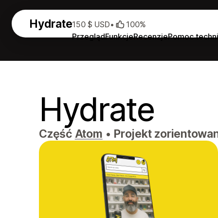
Hydrate
150 $ USD
•
100%
Przegląd
Funkcje
Recenzje
Pomoc techn
Hydrate
Część
Atom
•
Projekt zorientowan