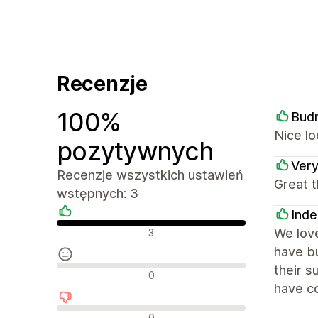
Recenzje
100%
Bud
Nice lo
pozytywnych
Ver
Recenzje wszystkich ustawień
Great t
wstępnych: 3
Inde
Pozytywne recenzje
We love
3
have bu
their 
Neutralne recenzje
0
have co
Negatywne recenzje
0