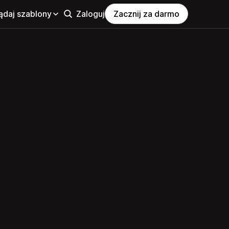
ądaj szablony
Zaloguj
Zacznij za darmo