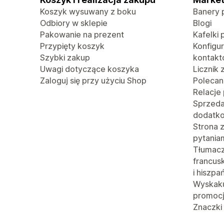
Koszyk wysuwany z boku
Banery 
Odbiory w sklepie
Blogi
Pakowanie na prezent
Kafelki 
Przypięty koszyk
Konfigu
Szybki zakup
kontak
Uwagi dotyczące koszyka
Licznik
Zaloguj się przy użyciu Shop
Polecan
Relacje
Sprzed
dodatk
Strona 
pytania
Tłumacze
francusk
i hiszpa
Wyskaku
promoc
Znaczki