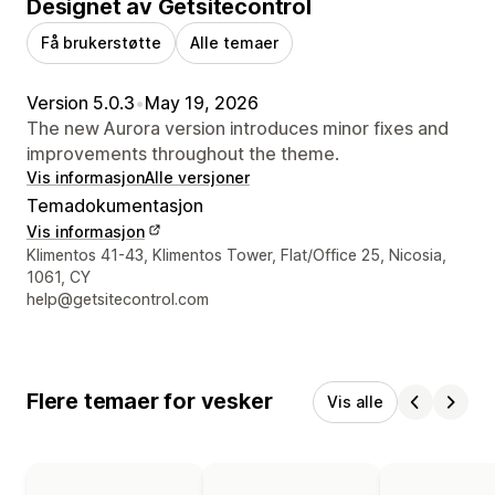
Designet av Getsitecontrol
Få brukerstøtte
Alle temaer
Version 5.0.3
•
May 19, 2026
The new Aurora version introduces minor fixes and
improvements throughout the theme.
Vis informasjon
Alle versjoner
Temadokumentasjon
Vis informasjon
Designerens kontaktinfo
Klimentos 41-43, Klimentos Tower, Flat/Office 25, Nicosia,
1061, CY
help@getsitecontrol.com
Flere temaer for vesker
Vis alle