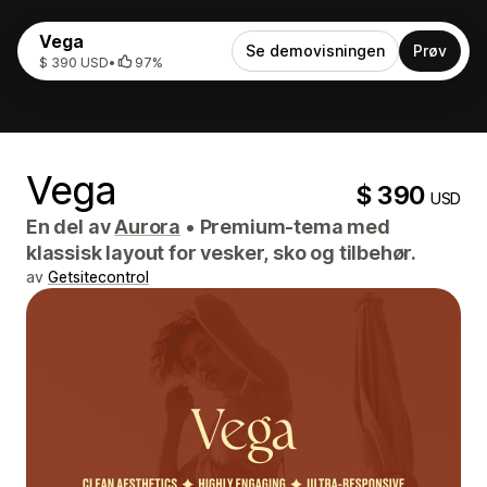
Vega
Se demovisningen
Prøv
$ 390 USD
•
97%
Vega
$ 390
USD
En del av
Aurora
•
Premium-tema med
klassisk layout for vesker, sko og tilbehør.
av
Getsitecontrol