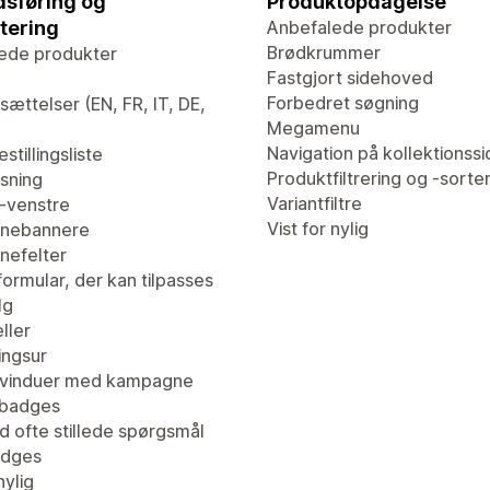
sføring og
Produktopdagelse
tering
Anbefalede produkter
Brødkrummer
ede produkter
Fastgjort sidehoved
Forbedret søgning
ættelser (EN, FR, IT, DE,
Megamenu
Navigation på kollektionssi
stillingsliste
Produktfiltrering og -sorte
isning
Variantfiltre
l-venstre
Vist for nylig
nebannere
efelter
ormular, der kan tilpasses
lg
ller
ingsur
vinduer med kampagne
tbadges
d ofte stillede spørgsmål
adges
nylig