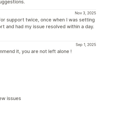
uggestions.
Nov 3, 2025
for support twice, once when I was setting
t and had my issue resolved within a day.
Sep 1, 2025
mend it, you are not left alone !
ew issues