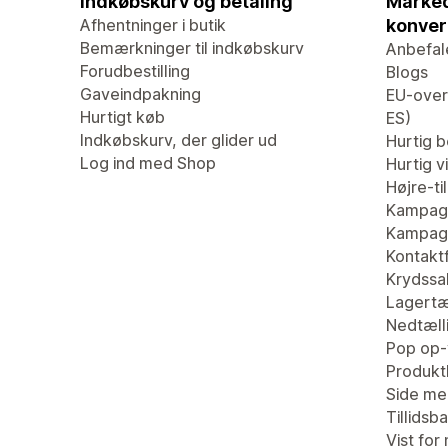
Indkøbskurv og betaling
Marked
Afhentninger i butik
konver
Bemærkninger til indkøbskurv
Anbefal
Forudbestilling
Blogs
Gaveindpakning
EU-overs
Hurtigt køb
ES)
Indkøbskurv, der glider ud
Hurtig be
Log ind med Shop
Hurtig v
Højre-ti
Kampag
Kampagn
Kontaktf
Krydssa
Lagertæ
Nedtæll
Pop op-
Produk
Side me
Tillidsb
Vist for 