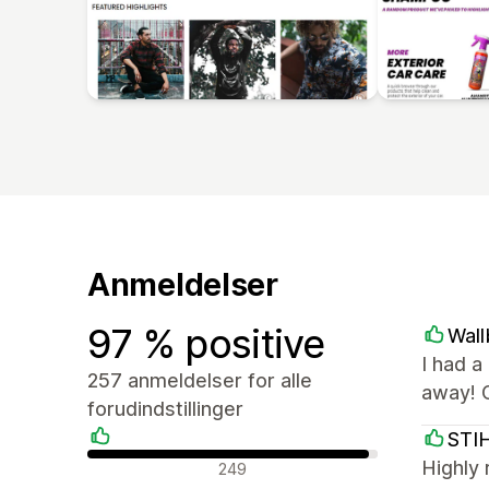
Anmeldelser
97 % positive
Wall
I had a
257 anmeldelser for alle
away! 
forudindstillinger
STIH
Positive anmeldelser
Highly 
249