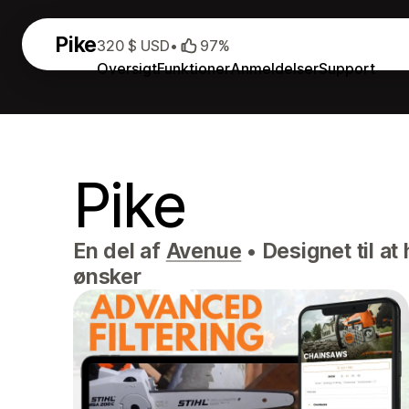
Pike
320 $ USD
•
97%
Oversigt
Funktioner
Anmeldelser
Support
Pike
En del af
Avenue
•
Designet til at
ønsker