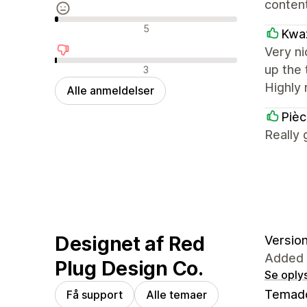
content
Neutrale anmeldelser
5
Kwaz
Very ni
Negative anmeldelser
up the 
3
Highly 
Alle anmeldelser
Piè
Really 
Designet af Red
Version
Added 
Plug Design Co.
Se oply
Temad
Få support
Alle temaer