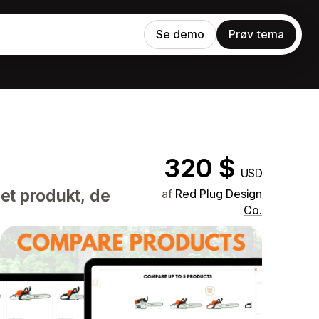
Se demo
Prøv tema
320 $
USD
det produkt, de
af
Red Plug Design
Co.