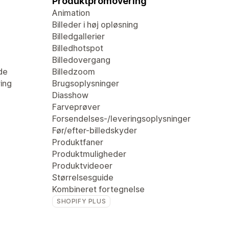
Produktpromovering
Animation
Billeder i høj opløsning
Billedgallerier
Billedhotspot
Billedovergang
de
Billedzoom
ring
Brugsoplysninger
Diasshow
Farveprøver
Forsendelses-/leveringsoplysninger
Før/efter-billedskyder
Produktfaner
Produktmuligheder
Produktvideoer
Størrelsesguide
Kombineret fortegnelse
SHOPIFY PLUS