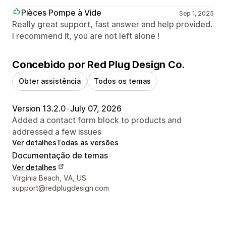
Pièces Pompe à Vide
Sep 1, 2025
Really great support, fast answer and help provided.
I recommend it, you are not left alone !
Concebido por Red Plug Design Co.
Obter assistência
Todos os temas
Version 13.2.0
•
July 07, 2026
Added a contact form block to products and
addressed a few issues
Ver detalhes
Todas as versões
Documentação de temas
Ver detalhes
Detalhes de contacto do designer
Virginia Beach, VA, US
support@redplugdesign.com