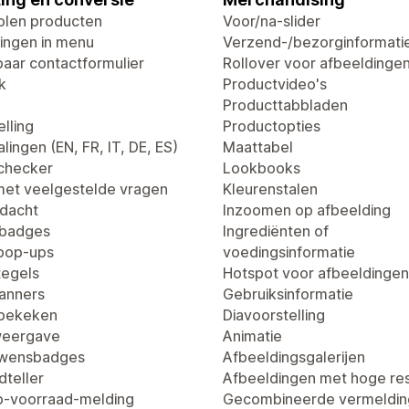
len producten
Voor/na-slider
ingen in menu
Verzend-/bezorginformati
aar contactformulier
Rollover voor afbeeldinge
k
Productvideo's
Producttabbladen
lling
Productopties
lingen (EN, FR, IT, DE, ES)
Maattabel
dchecker
Lookbooks
met veelgestelde vragen
Kleurenstalen
dacht
Inzoomen op afbeelding
tbadges
Ingrediënten of
pop-ups
voedingsinformatie
egels
Hotspot voor afbeeldingen
anners
Gebruiksinformatie
 bekeken
Diavoorstelling
weergave
Animatie
uwensbadges
Afbeeldingsgalerijen
dteller
Afbeeldingen met hoge res
-voorraad-melding
Gecombineerde vermeldin