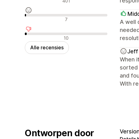
respond
401
Mid
Neutrale recensies
7
A well 
needed
Negatieve recensies
resolu
10
Alle recensies
Jeff
When it
sorted 
and fou
With re
Ontworpen door
Version
Details 