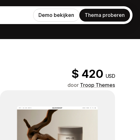
Demo bekijken
Thema proberen
$ 420
USD
door
Troop Themes