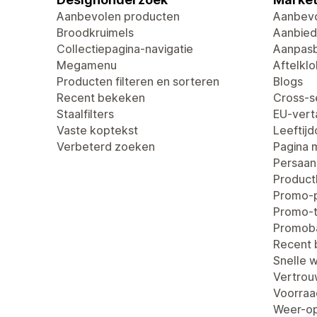
Aanbevolen producten
Aanbevo
Broodkruimels
Aanbied
Collectiepagina-navigatie
Aanpasb
Megamenu
Aftelklo
Producten filteren en sorteren
Blogs
Recent bekeken
Cross-se
Staalfilters
EU-verta
Vaste koptekst
Leeftij
Verbeterd zoeken
Pagina 
Persaan
Produc
Promo-
Promo-t
Promob
Recent
Snelle 
Vertro
Voorraa
Weer-op