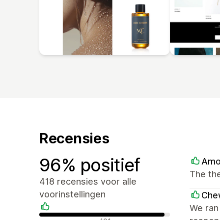
Recensies
96% positief
Amo
The the
418 recensies voor alle
voorinstellingen
Che
We ran 
Positieve recensies