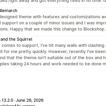
ed right away and got everything fixed in no time. G
dlemarch
designed theme with features and customizations we
 support on a couple of minor issues and I was impr
tions. Happy that we made this change to Blockshop.
 and the Squirrel
 comes to support, I've hit many walls with clashin
it for me pretty quickly. However, recently I've bee
nd that the theme isn't suitable out of the box and
plies taking 24 hours and work needed to be done mys
 13.2.0
•
June 26, 2026
bekijken
Alle versies