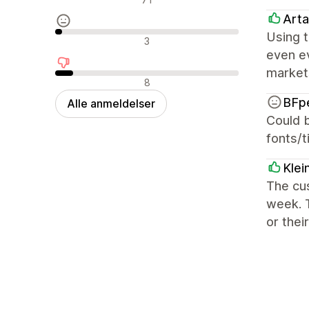
Arta
Using t
Neutrale anmeldelser
3
even ev
markets
Negative anmeldelser
8
BFp
Alle anmeldelser
Could b
fonts/t
Klei
The cus
week. T
or thei