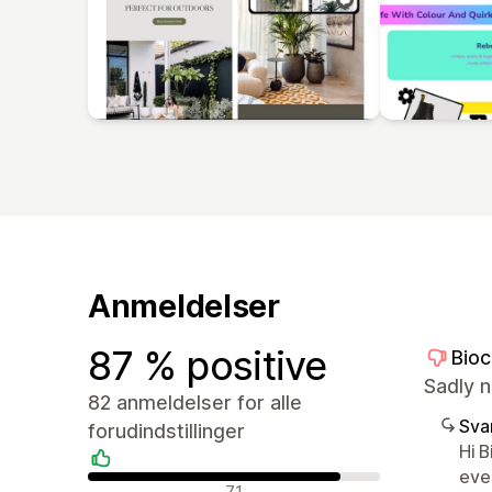
Anmeldelser
87 % positive
Bioc
Sadly n
82 anmeldelser for alle
Sva
forudindstillinger
Hi 
eve
Positive anmeldelser
71