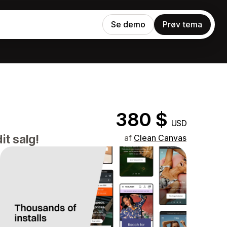
Se demo
Prøv tema
380 $
USD
it salg!
af
Clean Canvas