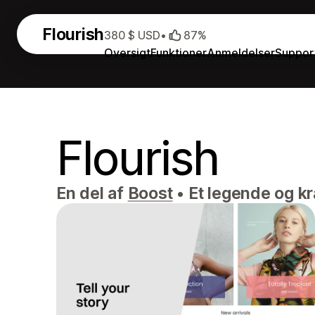
Flourish
380 $ USD
•
87%
Oversigt
Funktioner
Anmeldelser
Suppor
Flourish
En del af
Boost
•
Et legende og kr