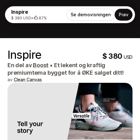
Inspire
Se demovisningen
Prøv
$ 380 USD
•
87%
Inspire
$ 380
USD
En del av
Boost
•
Et lekent og kraftig
premiumtema bygget for å ØKE salget ditt!
av
Clean Canvas