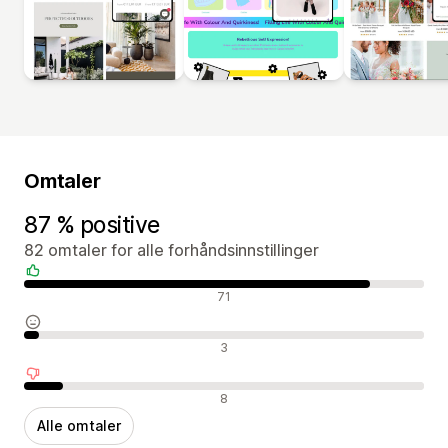
Omtaler
87 % positive
82 omtaler for alle forhåndsinnstillinger
Positive omtaler
71
Nøytrale omtaler
3
Negative omtaler
8
Alle omtaler