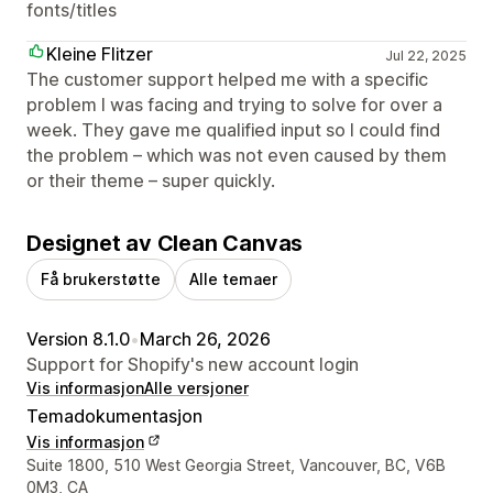
fonts/titles
Kleine Flitzer
Jul 22, 2025
The customer support helped me with a specific
problem I was facing and trying to solve for over a
week. They gave me qualified input so I could find
the problem – which was not even caused by them
or their theme – super quickly.
Designet av Clean Canvas
Få brukerstøtte
Alle temaer
Version 8.1.0
•
March 26, 2026
Support for Shopify's new account login
Vis informasjon
Alle versjoner
Temadokumentasjon
Vis informasjon
Designerens kontaktinfo
Suite 1800, 510 West Georgia Street, Vancouver, BC, V6B
0M3, CA