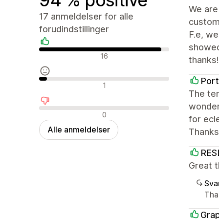
We are 
17 anmeldelser for alle
custom 
forudindstillinger
F.e, w
showed
Positive anmeldelser
16
thanks!
Por
Neutrale anmeldelser
1
The tem
wonderf
Negative anmeldelser
0
for ecl
Alle anmeldelser
Thanks
RES
Great 
Sva
Than
Grap