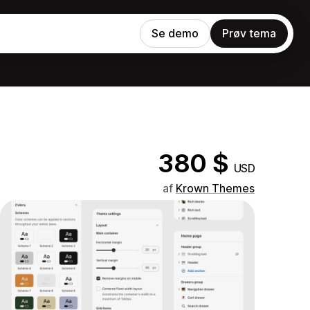
Se demo
Prøv tema
380 $
USD
af
Krown Themes