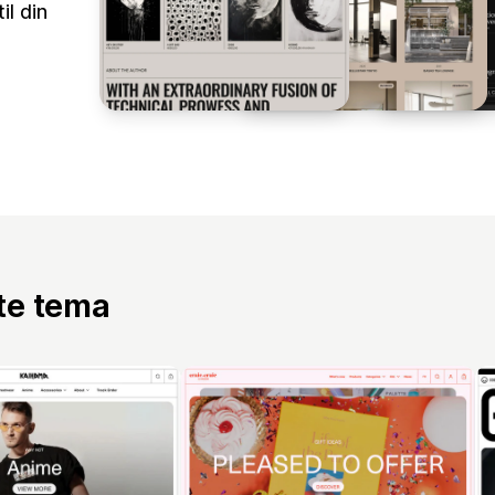
il din
tte tema