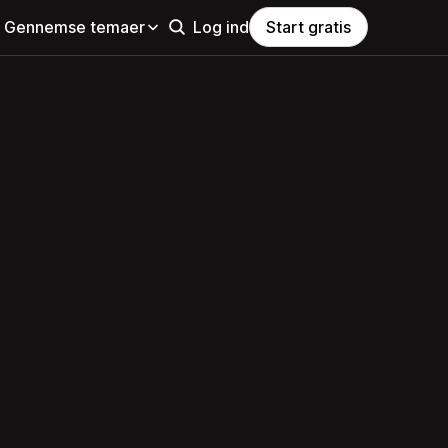
Gennemse temaer
Log ind
Start gratis