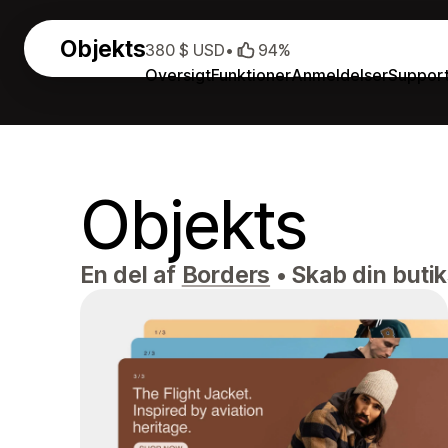
Objekts
380 $ USD
•
94%
Oversigt
Funktioner
Anmeldelser
Suppor
Objekts
En del af
Borders
•
Skab din butiks