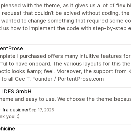
pleased with the theme, as it gives us a lot of flexi
request that couldn’t be solved without coding, the
e wanted to change something that required some co
 us how to implement the code with step-by-step e
tentProse
plate I purchased offers many intuitive features for
ul to have onboard. The various layouts for this th
ectic looks &amp; feel. Moreover, the support from K
 to all Cec T. Founder / PortentProse.com
LIDES GmbH
theme and easy to use. We choose the theme because 
r fra designer
Sep 17, 2025
k you! :)
hicine