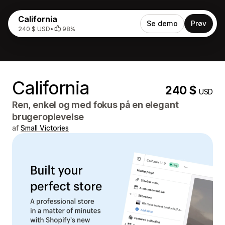
California
Se demo
Prøv
240 $ USD
•
98%
California
240 $
USD
Ren, enkel og med fokus på en elegant
brugeroplevelse
af
Small Victories