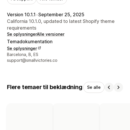
Version 10.1.1
•
September 25, 2025
California 10.1.0, updated to latest Shopify theme
requirements
Se oplysninger
Alle versioner
Temadokumentation
Se oplysninger
Se kontaktoplysninger
Barcelona, B, ES
support@smallvictories.co
Flere temaer til beklædning
Se alle