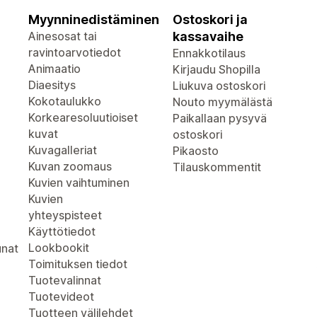
Myynninedistäminen
Ostoskori ja
Ainesosat tai
kassavaihe
ravintoarvotiedot
Ennakkotilaus
Animaatio
Kirjaudu Shopilla
Diaesitys
Liukuva ostoskori
Kokotaulukko
Nouto myymälästä
Korkearesoluutioiset
Paikallaan pysyvä
kuvat
ostoskori
Kuvagalleriat
Pikaosto
Kuvan zoomaus
Tilauskommentit
Kuvien vaihtuminen
Kuvien
yhteyspisteet
Käyttötiedot
Lookbookit
unat
Toimituksen tiedot
Tuotevalinnat
Tuotevideot
Tuotteen välilehdet