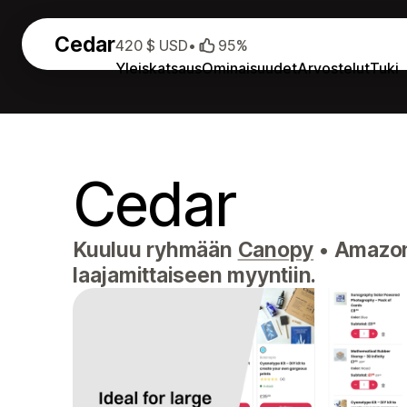
Cedar
420 $ USD
•
95%
Yleiskatsaus
Ominaisuudet
Arvostelut
Tuki
Cedar
Kuuluu ryhmään
Canopy
•
Amazon-
laajamittaiseen myyntiin.