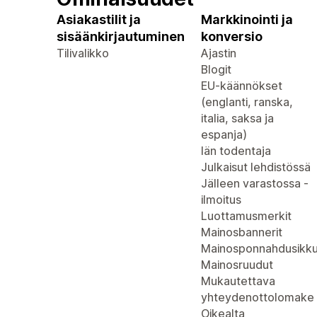
Asiakastilit ja
Markkinointi ja
sisäänkirjautuminen
konversio
Tilivalikko
Ajastin
Blogit
EU-käännökset
(englanti, ranska,
italia, saksa ja
espanja)
Iän todentaja
Julkaisut lehdistössä
Jälleen varastossa -
ilmoitus
Luottamusmerkit
Mainosbannerit
Mainosponnahdusikk
Mainosruudut
Mukautettava
yhteydenottolomake
Oikealta