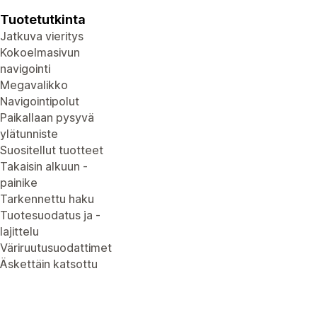
Tuotetutkinta
Jatkuva vieritys
Kokoelmasivun
navigointi
Megavalikko
Navigointipolut
Paikallaan pysyvä
ylätunniste
Suositellut tuotteet
Takaisin alkuun -
painike
Tarkennettu haku
Tuotesuodatus ja -
lajittelu
Väriruutusuodattimet
Äskettäin katsottu