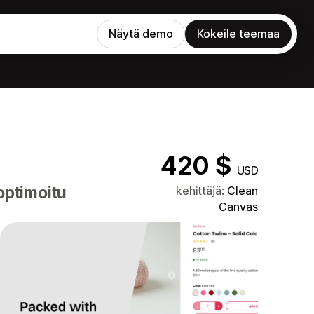
Näytä demo
Kokeile teemaa
420 $
USD
optimoitu
kehittäjä:
Clean
Canvas