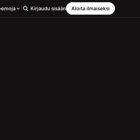
eemoja
Kirjaudu sisään
Aloita ilmaiseksi