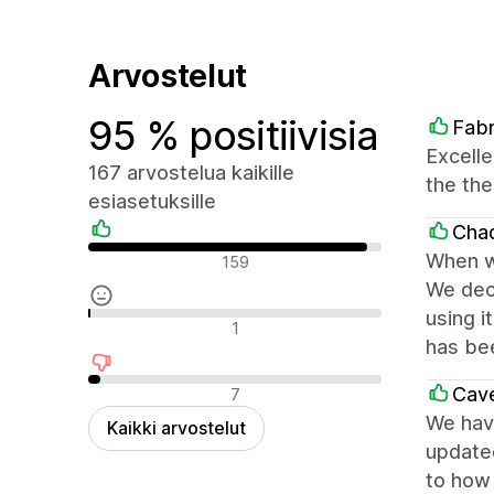
Arvostelut
95 % positiivisia
Fabr
Excelle
167 arvostelua kaikille
the th
esiasetuksille
Cha
Positiiviset arvostelut
When w
159
We deci
using i
Neutraalit arvostelut
1
has bee
Negatiiviset arvostelut
Cave
7
We have
Kaikki arvostelut
update
to how 