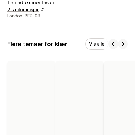
Temadokumentasjon
Vis informasjon
Designerens kontaktinfo
London, BFP, GB
Flere temaer for klær
Vis alle