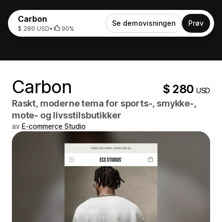
Carbon
Se demovisningen
Prøv
$ 280 USD
•
90%
Carbon
$ 280
USD
Raskt, moderne tema for sports-, smykke-,
mote- og livsstilsbutikker
av
E-commerce Studio