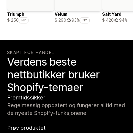
Triumph
Velum
Salt Yard
$ 420
94%
$ 250
$ 290
93%
NY
NY
SKAPT FOR HANDEL
Verdens beste
nettbutikker bruker
Shopify-temaer
Fremtidssikker
Regelmessig oppdatert og fungerer alltid med
de nyeste Shopify-funksjonene.
Prøv produktet