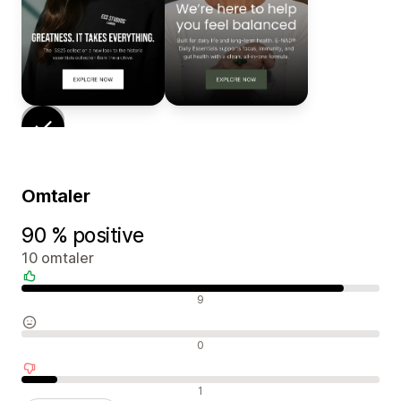
Omtaler
90 % positive
10 omtaler
Positive omtaler
9
Nøytrale omtaler
0
Negative omtaler
1