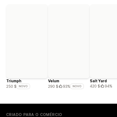
Triumph
Velum
Salt Yard
420 $
94%
250 $
290 $
93%
NOVO
NOVO
CRIADO PARA O COMÉRCIO