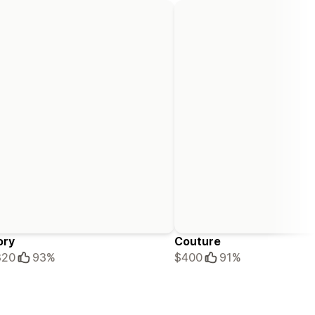
ory
Couture
320
93%
$400
91%