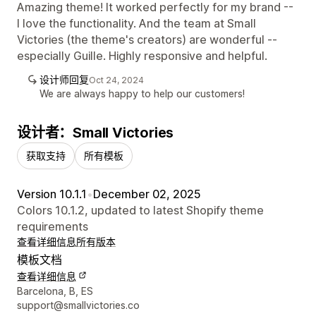
Amazing theme! It worked perfectly for my brand --
I love the functionality. And the team at Small
Victories (the theme's creators) are wonderful --
especially Guille. Highly responsive and helpful.
设计师回复
Oct 24, 2024
We are always happy to help our customers!
设计者：Small Victories
获取支持
所有模板
Version 10.1.1
•
December 02, 2025
Colors 10.1.2, updated to latest Shopify theme
requirements
查看详细信息
所有版本
模板文档
查看详细信息
设计师联系方式
Barcelona, B, ES
support@smallvictories.co