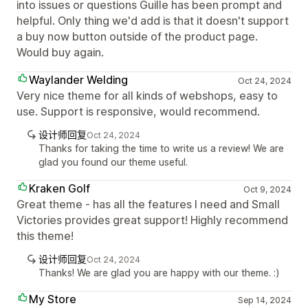
into issues or questions Guille has been prompt and
helpful. Only thing we'd add is that it doesn't support
a buy now button outside of the product page.
Would buy again.
Waylander Welding
Oct 24, 2024
Very nice theme for all kinds of webshops, easy to
use. Support is responsive, would recommend.
设计师回复
Oct 24, 2024
Thanks for taking the time to write us a review! We are
glad you found our theme useful.
Kraken Golf
Oct 9, 2024
Great theme - has all the features I need and Small
Victories provides great support! Highly recommend
this theme!
设计师回复
Oct 24, 2024
Thanks! We are glad you are happy with our theme. :)
My Store
Sep 14, 2024