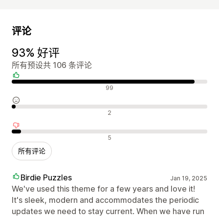
评论
93% 好评
所有预设共 106 条评论
好评
99
中评
2
差评
5
所有评论
Birdie Puzzles
Jan 19, 2025
We've used this theme for a few years and love it!
It's sleek, modern and accommodates the periodic
updates we need to stay current. When we have run