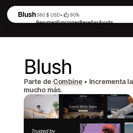
Blush
380 $ USD
•
90%
Resumen
Funciones
Reseñas
Ayuda
Blush
Parte de
Combine
•
Incrementa la
mucho más.