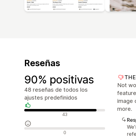
Reseñas
90% positivas
THE
Not wo
48 reseñas de todos los
feature
ajustes predefinidos
image 
more.
Reseñas positivas
43
Res
We'
Reseñas neutras
0
ref