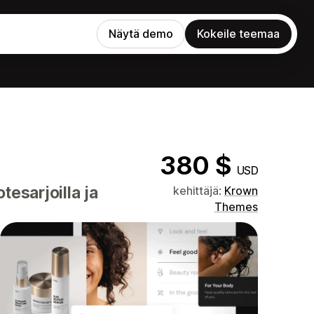
Näytä demo
Kokeile teemaa
380 $
USD
tesarjoilla ja
kehittäjä:
Krown
Themes