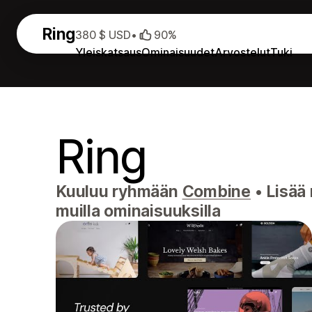
Ring
380 $ USD
•
90%
Yleiskatsaus
Ominaisuudet
Arvostelut
Tuki
Ring
Kuuluu ryhmään
Combine
•
Lisää 
muilla ominaisuuksilla