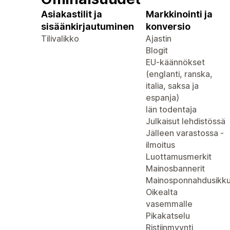
Asiakastilit ja
Markkinointi ja
sisäänkirjautuminen
konversio
Tilivalikko
Ajastin
Blogit
EU-käännökset
(englanti, ranska,
italia, saksa ja
espanja)
Iän todentaja
Julkaisut lehdistössä
Jälleen varastossa -
ilmoitus
Luottamusmerkit
Mainosbannerit
Mainosponnahdusikk
Oikealta
vasemmalle
Pikakatselu
Ristiinmyynti