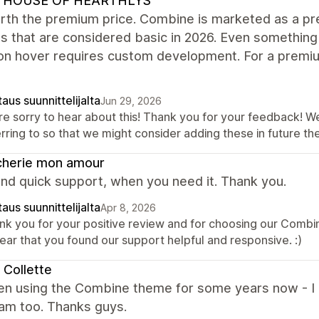
 HOUSE OF HEARTHLYS
rth the premium price. Combine is marketed as a pre
s that are considered basic in 2026. Even something
on hover requires custom development. For a premiu
aus suunnittelijalta
Jun 29, 2026
re sorry to hear about this! Thank you for your feedback! W
erring to so that we might consider adding these in future 
cherie mon amour
nd quick support, when you need it. Thank you.
aus suunnittelijalta
Apr 8, 2026
nk you for your positive review and for choosing our Comb
ear that you found our support helpful and responsive. :)
 Collette
en using the Combine theme for some years now - I lo
eam too. Thanks guys.