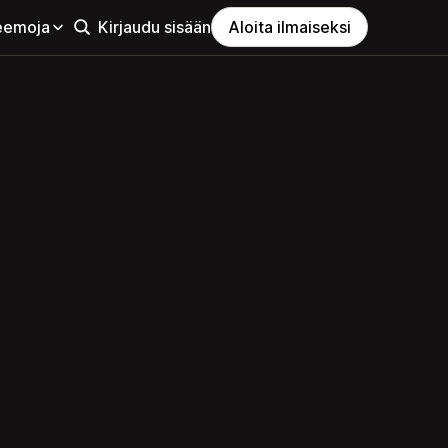
eemoja
Kirjaudu sisään
Aloita ilmaiseksi