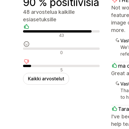
90 % positiivisia
THE
Not wo
48 arvostelua kaikille
feature
esiasetuksille
image 
more.
Positiiviset arvostelut
43
Vast
We'
Neutraalit arvostelut
0
ref
ma 
Negatiiviset arvostelut
5
Great a
Kaikki arvostelut
Vast
Tha
to h
Tara
I've be
help t