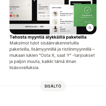
Tehosta myyntiä älykkäillä paketeilla
Maksimoi tulot sisäänrakennetuilla
paketeilla, lisämyynnillä ja ristiinmyynnillä –
mukaan lukien "Osta X, saat Y" -tarjoukset
ja paljon muuta, kaikki tämä ilman
lisäsovelluksia.
SISÄLTÖ