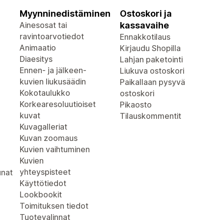
Myynninedistäminen
Ostoskori ja
Ainesosat tai
kassavaihe
ravintoarvotiedot
Ennakkotilaus
Animaatio
Kirjaudu Shopilla
Diaesitys
Lahjan paketointi
Ennen- ja jälkeen-
Liukuva ostoskori
kuvien liukusäädin
Paikallaan pysyvä
Kokotaulukko
ostoskori
Korkearesoluutioiset
Pikaosto
kuvat
Tilauskommentit
Kuvagalleriat
Kuvan zoomaus
Kuvien vaihtuminen
Kuvien
yhteyspisteet
unat
Käyttötiedot
Lookbookit
Toimituksen tiedot
Tuotevalinnat