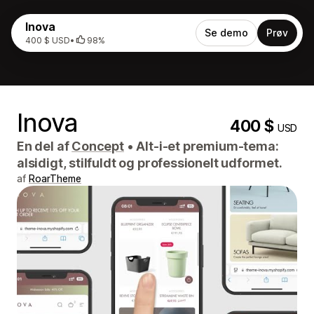
Inova
Se demo
Prøv
400 $ USD
•
98%
Inova
400 $
USD
En del af
Concept
•
Alt-i-et premium-tema:
alsidigt, stilfuldt og professionelt udformet.
af
RoarTheme