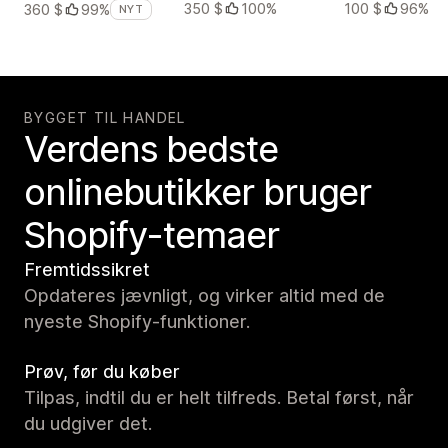
350 $
100%
100 $
96%
360 $
99%
NYT
BYGGET TIL HANDEL
Verdens bedste
onlinebutikker bruger
Shopify-temaer
Fremtidssikret
Opdateres jævnligt, og virker altid med de
nyeste Shopify-funktioner.
Prøv, før du køber
Tilpas, indtil du er helt tilfreds. Betal først, når
du udgiver det.