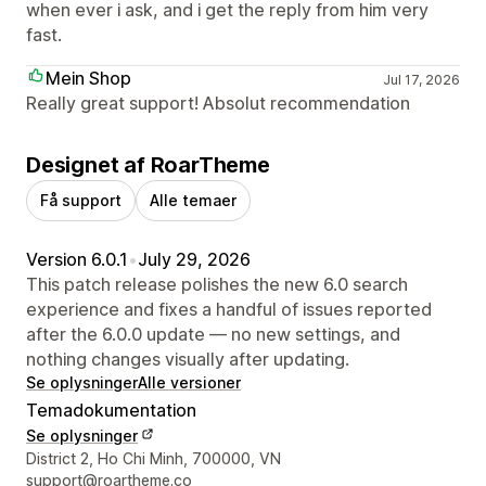
when ever i ask, and i get the reply from him very
fast.
Mein Shop
Jul 17, 2026
Really great support! Absolut recommendation
Designet af RoarTheme
Få support
Alle temaer
Version 6.0.1
•
July 29, 2026
This patch release polishes the new 6.0 search
experience and fixes a handful of issues reported
after the 6.0.0 update — no new settings, and
nothing changes visually after updating.
Se oplysninger
Alle versioner
Temadokumentation
Se oplysninger
Se kontaktoplysninger
District 2, Ho Chi Minh, 700000, VN
support@roartheme.co